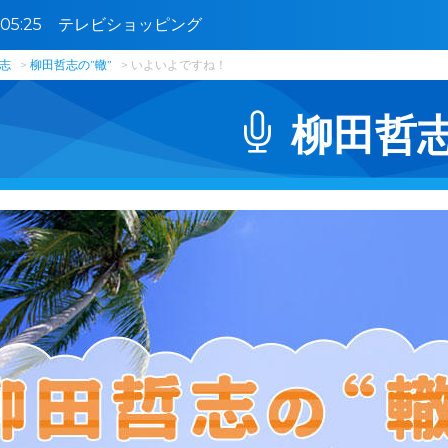
5〜05:25 テレビショッピング
志
柳田哲志の”轍”
いよいよですね！
柳田哲