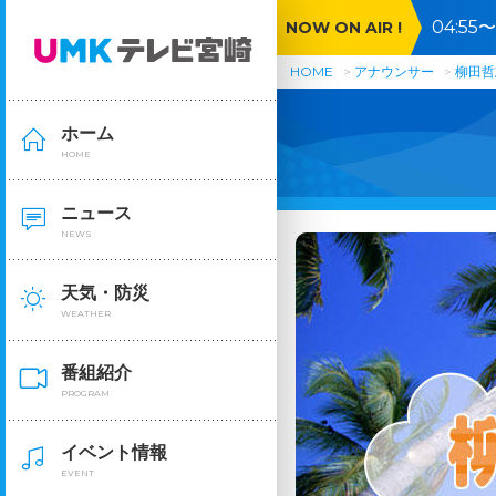
04:5
NOW ON AIR !
HOME
アナウンサー
柳田哲
ホーム
HOME
ニュース
NEWS
天気・防災
WEATHER
番組紹介
PROGRAM
イベント情報
EVENT