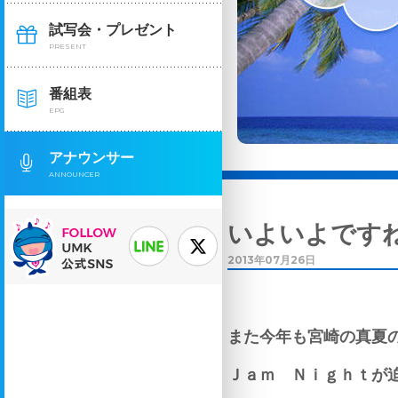
試写会・プレゼント
PRESENT
番組表
EPG
アナウンサー
ANNOUNCER
いよいよです
2013年07月26日
また今年も宮崎の真夏
Ｊａｍ Ｎｉｇｈｔが