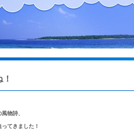
ね！
の風物詩、
迫ってきました！