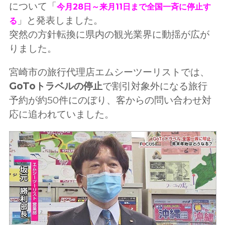
について「
今月28日～来月11日まで全国一斉に停止す
」と発表しました。
る
突然の方針転換に県内の観光業界に動揺が広が
りました。
宮崎市の旅行代理店エムシーツーリストでは、
GoToトラベルの停止
で割引対象外になる旅行
予約が約50件にのぼり、客からの問い合わせ対
応に追われていました。