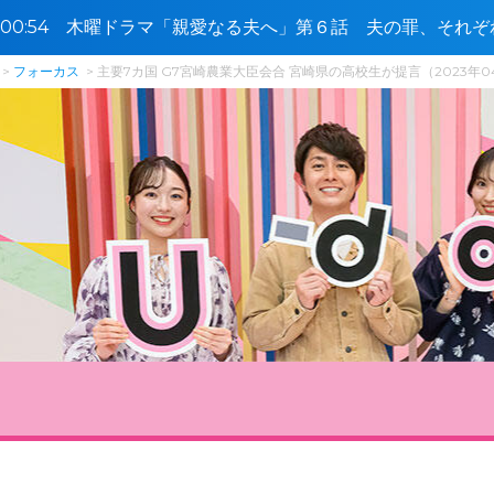
9〜00:54 木曜ドラマ「親愛なる夫へ」第６話 夫の罪、それぞ
フォーカス
主要7カ国 G7宮崎農業大臣会合 宮崎県の高校生が提言（2023年0