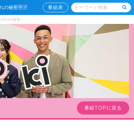
れの秘密🈑🈓
番組表
4月22日放送）
番組TOPに戻る