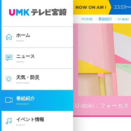
23:5
NOW ON AIR !
HOME
番組紹介
U-doki
ホーム
HOME
ニュース
NEWS
天気・防災
WEATHER
番組紹介
U-doki：
フォーカス
PROGRAM
イベント情報
EVENT