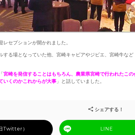
歓迎レセプションが開かれました。
ルする場となっていた他、宮崎キャビアやジビエ、宮崎牛など
「
宮崎を発信することはもちろん、農業県宮崎で行われたこの
ていくのかこれからが大事
」と話していました。
シェアする！
Twitter）
LINE