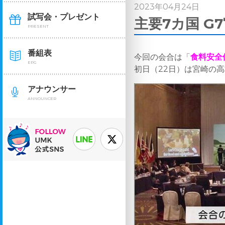
2023年04月24日
試写会・プレゼント
主要7カ国 G
PRESENT
番組表
今回の会合は「
食料安全
EPG
初日（22日）は宮崎の
アナウンサー
ANNOUNCER