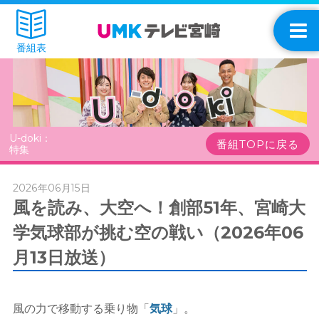
番組表
U-doki：
番組TOPに戻る
特集
2026年06月15日
風を読み、大空へ！創部51年、宮崎大
学気球部が挑む空の戦い（2026年06
月13日放送）
風の力で移動する乗り物「
気球
」。