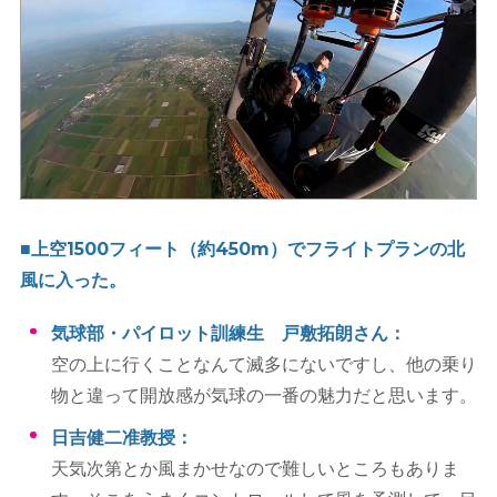
■上空1500フィート（約450m）でフライトプランの北
風に入った。
気球部・パイロット訓練生 戸敷拓朗さん：
空の上に行くことなんて滅多にないですし、他の乗り
物と違って開放感が気球の一番の魅力だと思います。
日吉健二准教授：
天気次第とか風まかせなので難しいところもありま