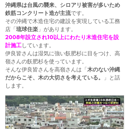
沖縄県は台風の襲来、シロアリ被害が多いため
鉄筋コンクリート造が主流
です。
その沖縄で木造住宅の建設を実現している工務
店「
琉球住楽
」があります。
2008年設立され10以上にわたり木造住宅を設
計施工
しています。
伊良皆さんは湿気に強い飫肥杉に目をつけ、高
嶺さんの飫肥杉を使っています。
そんな伊良皆さんを高嶺さんは「
木のない沖縄
だからこそ、木の大切さを考えている。
」と話
します。