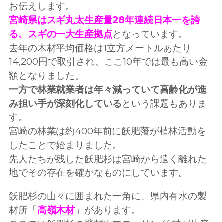
お伝えします。
宮崎県はスギ丸太生産量28年連続日本一を誇
る、スギの一大生産拠点
となっています。
去年の木材平均価格は1立方メートルあたり
14,200円で取引され、ここ10年では最も高い金
額となりました。
一方で林業就業者は年々減っていて高齢化が進
み担い手が深刻化している
という課題もありま
す。
宮崎の林業は約400年前に飫肥藩が植林活動を
したことで始まりました。
先人たちが残した飫肥杉は宮崎から遠く離れた
地でその存在を確かなものにしています。
飫肥杉の山々に囲まれた一角に、県内有水の製
材所「
高嶺木材
」があります。