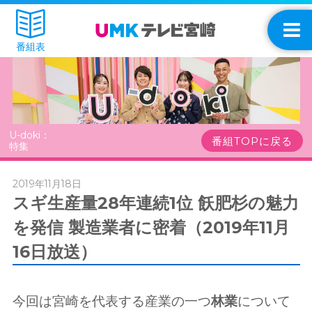
番組表
U-doki：
番組TOPに戻る
特集
2019年11月18日
スギ生産量28年連続1位 飫肥杉の魅力
を発信 製造業者に密着（2019年11月
16日放送）
今回は宮崎を代表する産業の一つ
林業
について