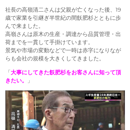
社長の高嶺清二さんは父親が亡くなった後、19
歳で家業を引継ぎ半世紀の間飫肥杉とともに歩
んで来ました。
高嶺さんは原木の生産・調達から品質管理・出
荷までを一貫して手掛けています。
景気や市場の変動などで一時は赤字になりなが
らも会社の規模を大きくしてきました。
「
大事にしてきた飫肥杉をお客さんに知って頂
きたい。
」