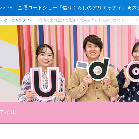
0〜22:59 金曜ロードショー「借りぐらしのアリエッティ」★ス
ゆーどきスタイル
梅雨の室内遊びに最適！大人も子どもも夢中になるボードゲー
タイル