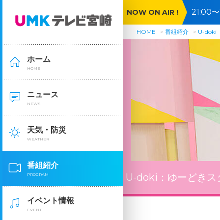
21:0
NOW ON AIR !
🈕🈓
HOME
番組紹介
U-doki
ホーム
HOME
ニュース
NEWS
天気・防災
WEATHER
番組紹介
U-doki：
ゆーどきス
PROGRAM
イベント情報
EVENT