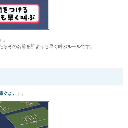
」。
たらその名前を誰よりも早く叫ぶルールです。
捧ぐよ。
」。