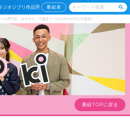
タジオジブリ作品🈑
番組表
ム専門店「みやボド」で遊ぼう（2026年05月30日放送）
番組TOPに戻る