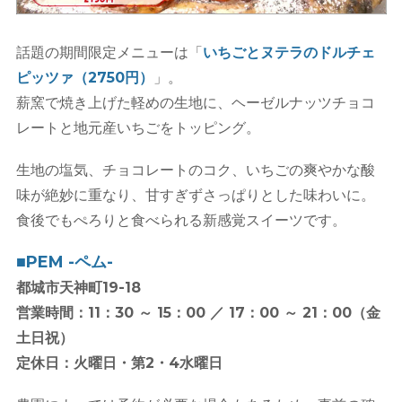
話題の期間限定メニューは「
いちごとヌテラのドルチェ
ピッツァ（2750円）
」。
薪窯で焼き上げた軽めの生地に、ヘーゼルナッツチョコ
レートと地元産いちごをトッピング。
生地の塩気、チョコレートのコク、いちごの爽やかな酸
味が絶妙に重なり、甘すぎずさっぱりとした味わいに。
食後でもぺろりと食べられる新感覚スイーツです。
■PEM -ペム-
都城市天神町19-18
営業時間：11：30 ～ 15：00 ／ 17：00 ～ 21：00（金
土日祝）
定休日：火曜日・第2・4水曜日