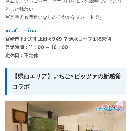
き立て、いちごスープソースはレモンの酸味でさっぱり
とした味わい。
写真映えも間違いなしの華やかなプレートです。
■cafe mina
宮崎市下北方町上田々949-7 清水コープ１階東側
営業時間：11：00 ～ 16：00
定休日：不定休
【県西エリア】いちご×ピッツァの新感覚
コラボ