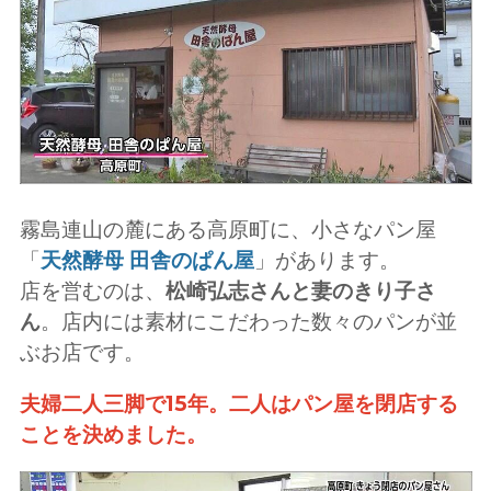
霧島連山の麓にある高原町に、小さなパン屋
「
天然酵母 田舎のぱん屋
」があります。
店を営むのは、
松崎弘志さんと妻のきり子さ
ん
。店内には素材にこだわった数々のパンが並
ぶお店です。
夫婦二人三脚で15年。二人はパン屋を閉店する
ことを決めました。