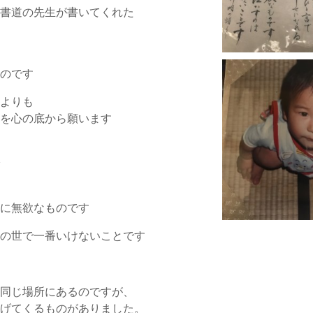
た書道の先生が書いてくれた
ものです
るよりも
とを心の底から願います
で
る
当に無欲なものです
この世で一番いけないことです
の同じ場所にあるのですが、
上げてくるものがありました。