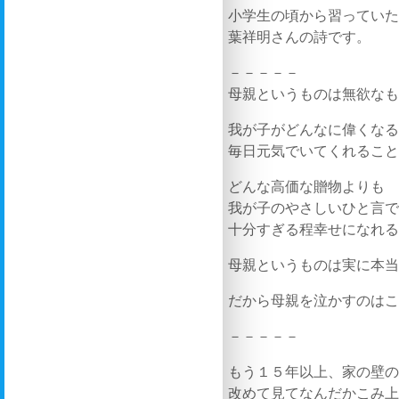
小学生の頃から習ってい
葉祥明さんの詩です。
－－－－－
母親というものは無欲な
我が子がどんなに偉くな
毎日元気でいてくれるこ
どんな高価な贈物よりも
我が子のやさしいひと言
十分すぎる程幸せになれ
母親というものは実に本
だから母親を泣かすのは
－－－－－
もう１５年以上、家の壁
改めて見てなんだかこみ