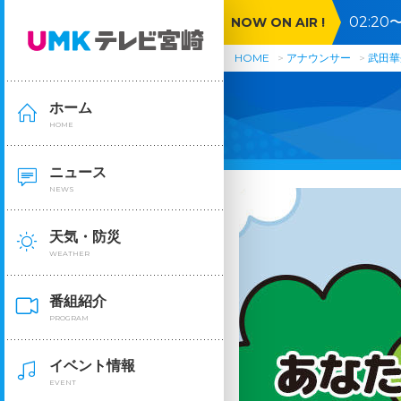
02:2
NOW ON AIR !
HOME
アナウンサー
武田華
ホーム
HOME
ニュース
NEWS
天気・防災
WEATHER
番組紹介
PROGRAM
イベント情報
EVENT