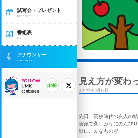
試写会・プレゼント
PRESENT
番組表
EPG
アナウンサー
ANNOUNCER
見え方が変わ
2017年03月17日
先日、高校時代の友人の
実家で久しぶりにのんび
壁にこんなものが…