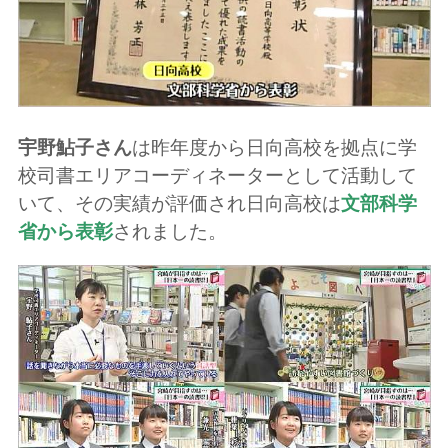
宇野鮎子さん
は昨年度から日向高校を拠点に学
校司書エリアコーディネーターとして活動して
いて、その実績が評価され日向高校は
文部科学
省から表彰
されました。