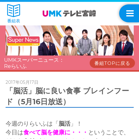
番組表
UMKスーパーニュース：
番組TOPに戻る
Reらいふ
2017年05月17日
「脳活」脳に良い食事 ブレインフー
ド（5月16日放送）
今週のりらいふは「
脳活
」！
今日は
食べて脳を健康に・・・
ということで、