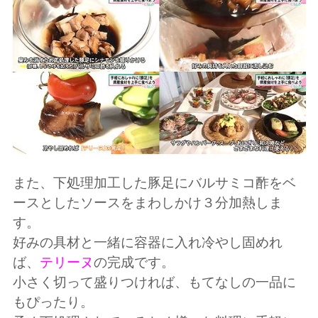
また、下処理加工した豚足にバルサミコ酢をベ
ースとしたソースをまわしかけ３分加熱しま
す。
好みの具材と一緒に容器に入れ冷やし固めれ
ば、
テリーヌ
の完成です。
小さく切って盛りつければ、もてなしの一品に
もぴったり。