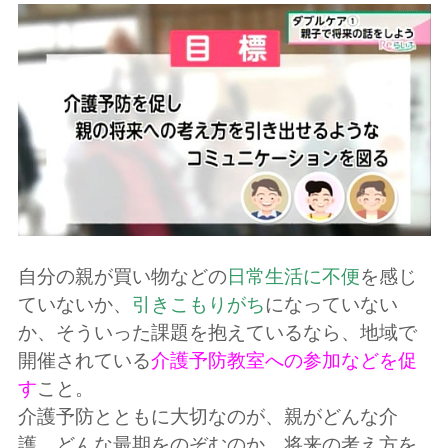
自分の親が買い物などの
日常生活に不便
を感じ
ていないか、
引きこもりがち
になっていない
か、そういった課題を抱えているなら、地域で
開催されている
介護予防教室への参加などを促
す
こと。
介護予防とともに大切なのが、親がどんな介
護、どんな最期をのぞむのか、将来の考え方を