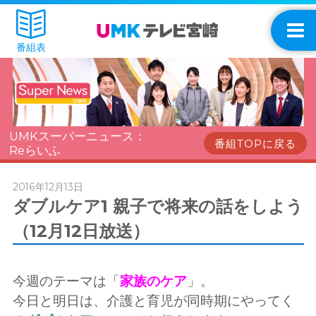
番組表
UMKスーパーニュース：
番組TOPに戻る
Reらいふ
2016年12月13日
ダブルケア1 親子で将来の話をしよう
（12月12日放送）
今週のテーマは「
家族のケア
」。
今日と明日は、介護と育児が同時期にやってく