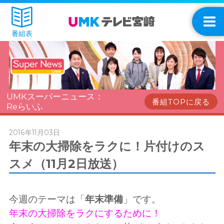
番組表
UMKスーパーニュース：
番組TOPに戻る
Reらいふ
2016年11月03日
年末の大掃除をラクに！片付けのス
スメ（11月2日放送）
今週のテーマは「
年末準備
」です。
年末の大掃除をラクにするために！