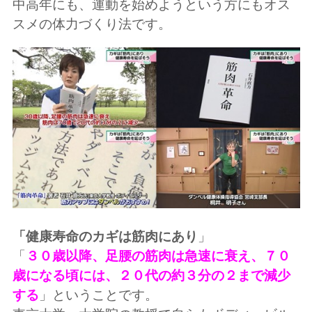
中高年にも、運動を始めようという方にもオス
スメの体力づくり法です。
「健康寿命のカギは筋肉にあり
」
「
３０歳以降、足腰の筋肉は急速に衰え、７０
歳になる頃には、２０代の約３分の２まで減少
する
」ということです。