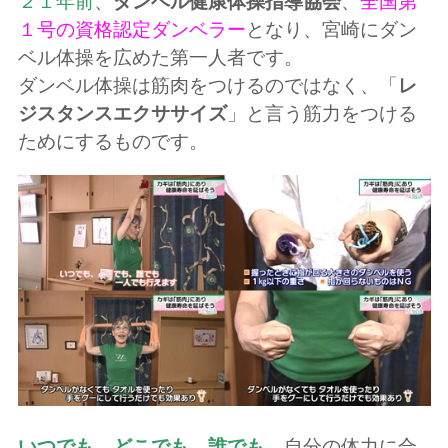
２１年前
、
ダンベル健康体操指導協会
、
全国第
１号の資格認定ダンベラー
となり、宮崎にダン
ベル体操を広めた第一人者です。
ダンベル体操は筋肉をつけるのではなく、「
レ
ジスタンスエクササイズ
」と言う筋力をつける
ためにするものです。
いつでも、どこでも、誰でも、
自分の体力に合