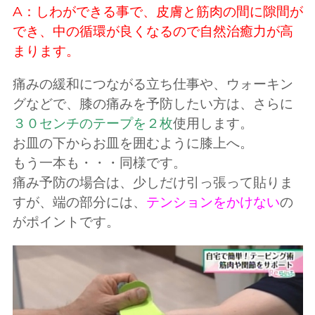
A：しわができる事で、皮膚と筋肉の間に隙間が
でき、中の循環が良くなるので自然治癒力が高
まります。
痛みの緩和につながる立ち仕事や、ウォーキン
グなどで、膝の痛みを予防したい方は、さらに
３０センチのテープを２枚
使用します。
お皿の下からお皿を囲むように膝上へ。
もう一本も・・・同様です。
痛み予防の場合は、少しだけ引っ張って貼りま
すが、端の部分には、
テンションをかけない
の
がポイントです。