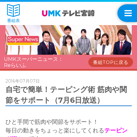
番組表
UMKスーパーニュース：
番組TOPに戻る
Reらいふ
2016年07月07日
自宅で簡単！テーピング術 筋肉や関
節をサポート（7月6日放送）
ひと手間で筋肉や関節をサポート！
毎日の動きをちょっと楽にしてくれる
テーピン