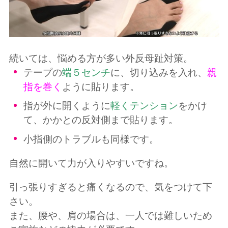
続いては、悩める方が多い外反母趾対策。
テープの
端５センチ
に、切り込みを入れ、
親
指を巻く
ように貼ります。
指が外に開くように
軽くテンション
をかけ
て、かかとの反対側まで貼ります。
小指側のトラブルも同様です。
自然に開いて力が入りやすいですね。
引っ張りすぎると痛くなるので、気をつけて下
さい。
また、腰や、肩の場合は、一人では難しいため