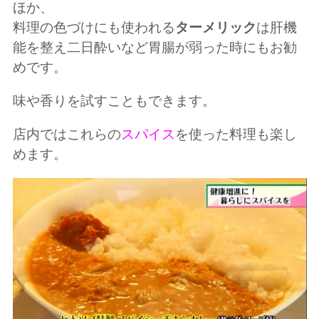
ほか、
料理の色づけにも使われる
ターメリック
は肝機
能を整え二日酔いなど胃腸が弱った時にもお勧
めです。
味や香りを試すこともできます。
店内ではこれらの
スパイス
を使った料理も楽し
めます。