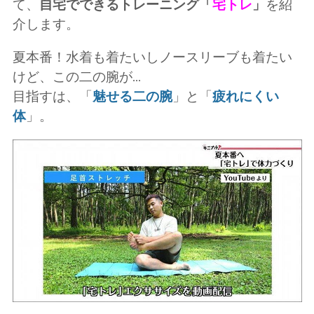
て、
自宅でできるトレーニング「
宅トレ
」
を紹
介します。
夏本番！水着も着たいしノースリーブも着たい
けど、この二の腕が...
目指すは、「
魅せる二の腕
」と「
疲れにくい
体
」。