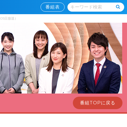
番組表
05日放送）
番組TOPに戻る