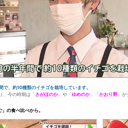
年間で、約10種類のイチゴを栽培しています。
り、今の時期は「
さがほのか
」や「
ゆめのか
」「
かおり野
」が
ご」の食べ比べから。