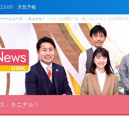
4〜23:00 天気予報
スーパーニュース
キニナル！
イチゴを堪能！ 白・黒いちごパフェ（2023年01月
ス：
キニナル！