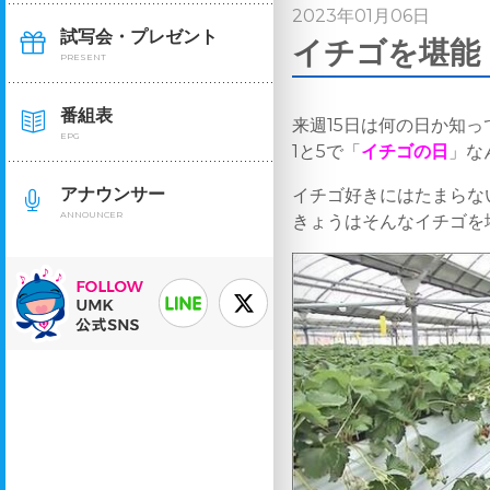
2023年01月06日
試写会・プレゼント
イチゴを堪能！
PRESENT
番組表
来週15日は何の日か知っ
EPG
1と5で「
イチゴの日
」な
アナウンサー
イチゴ好きにはたまらな
ANNOUNCER
きょうはそんなイチゴを