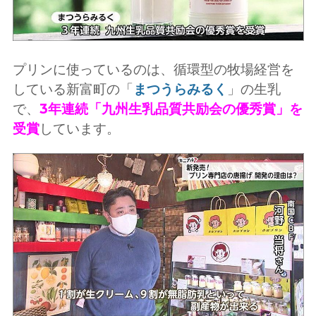
プリンに使っているのは、循環型の牧場経営を
している新富町の「
まつうらみるく
」の生乳
で、
3年連続「九州生乳品質共励会の優秀賞」を
受賞
しています。