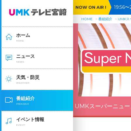
19:5
NOW ON AIR !
哉爆食
HOME
番組紹介
UMK
ホーム
HOME
ニュース
NEWS
天気・防災
WEATHER
番組紹介
PROGRAM
UMKスーパーニュー
イベント情報
EVENT