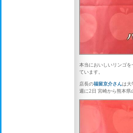
本当においしいリンゴを
ています。
店長の
福留京介さん
は大
週に2日 宮崎から熊本