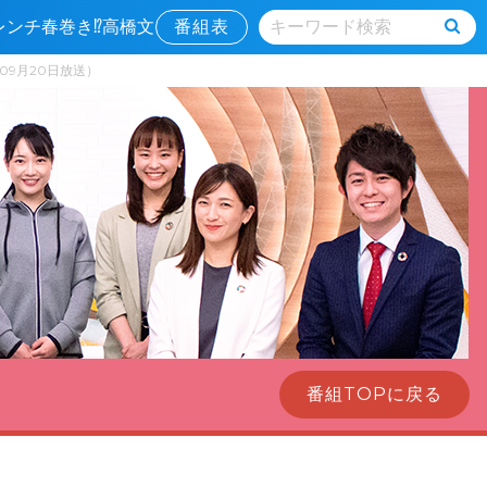
フレンチ春巻き⁉高橋文
番組表
09月20日放送）
番組TOPに戻る