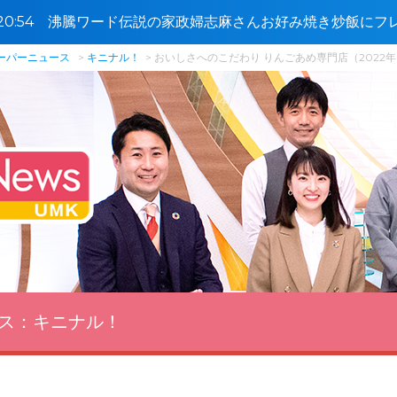
6〜20:54 沸騰ワード伝説の家政婦志麻さんお好み焼き炒飯に
ＳＰ🈑
スーパーニュース
キニナル！
おいしさへのこだわり りんごあめ専門店（2022年
ス：
キニナル！