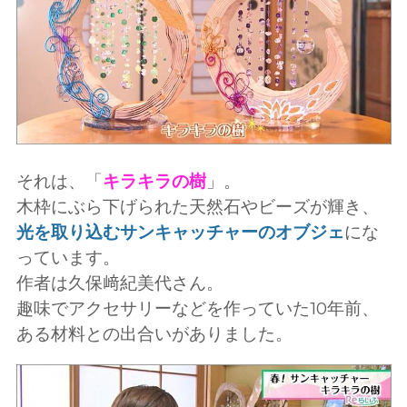
それは、「
キラキラの樹
」。
木枠にぶら下げられた天然石やビーズが輝き、
光を取り込むサンキャッチャーのオブジェ
にな
っています。
作者は久保﨑紀美代さん。
趣味でアクセサリーなどを作っていた10年前、
ある材料との出合いがありました。