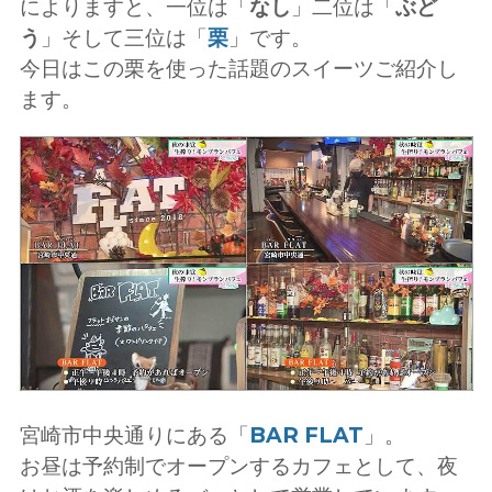
によりますと、一位は「
なし
」二位は「
ぶど
う
」そして三位は「
栗
」です。
今日はこの栗を使った話題のスイーツご紹介し
ます。
宮崎市中央通りにある「
BAR FLAT
」。
お昼は予約制でオープンするカフェとして、夜