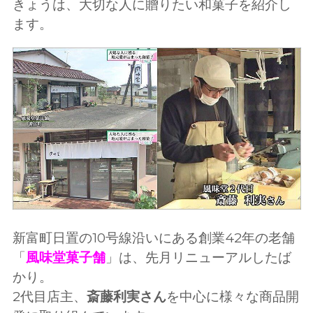
きょうは、大切な人に贈りたい和菓子を紹介し
ます。
新富町日置の10号線沿いにある創業42年の老舗
「
風味堂菓子舗
」は、先月リニューアルしたば
かり。
2代目店主、
斎藤利実さん
を中心に様々な商品開