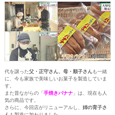
代を譲った
父・正守さん、母・順子さん
も一緒
に、今も家族で美味しいお菓子を製造していま
す。
また昔ながらの「
手焼きバナナ
」は、現在も人
気の商品です。
さらに、今回店がリニューアルし、
姉の育子さ
ん
も製造に加わりました。