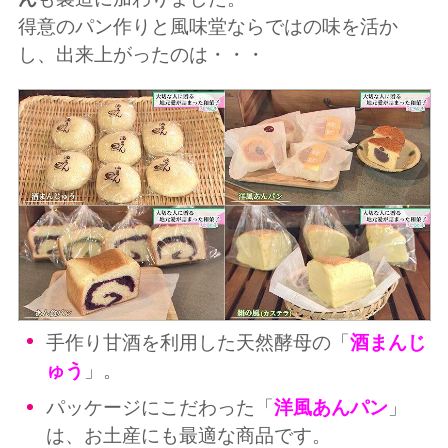
得意のパン作りと風味堂ならではの味を活か
し、出来上がったのは・・・
手作り甘酒を利用した天然酵母の「
酒まんじ
ゅう
」。
パッケージにこだわった「
洋風あんパン
」
は、お土産にも最適な商品です。