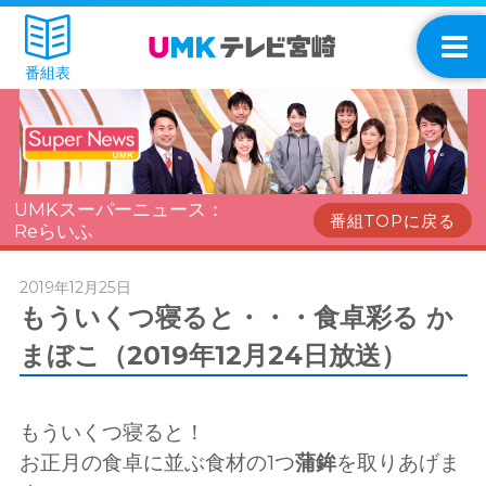
番組表
UMKスーパーニュース：
番組TOPに戻る
Reらいふ
2019年12月25日
もういくつ寝ると・・・食卓彩る か
まぼこ（2019年12月24日放送）
もういくつ寝ると！
お正月の食卓に並ぶ食材の1つ
蒲鉾
を取りあげま