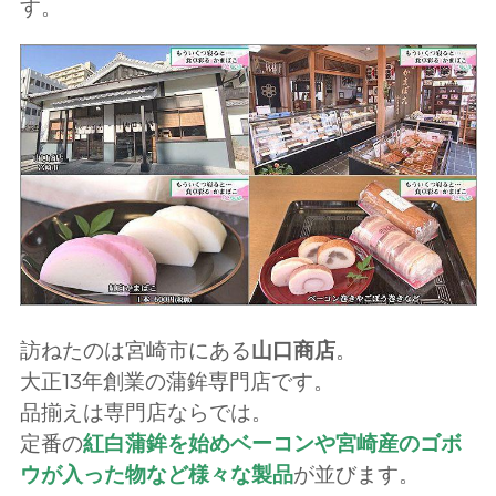
す。
訪ねたのは宮崎市にある
山口商店
。
大正13年創業の蒲鉾専門店です。
品揃えは専門店ならでは。
定番の
紅白蒲鉾を始めベーコンや宮崎産のゴボ
ウが入った物など様々な製品
が並びます。