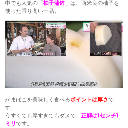
中でも人気の「
柚子蒲鉾
」は、西米良の柚子を
使った香り高い一品。
かまぼこを美味しく食べる
ポイントは厚さ
で
す。
うすくても厚すぎてもダメで、
正解は1センチ1
ミリ
です。