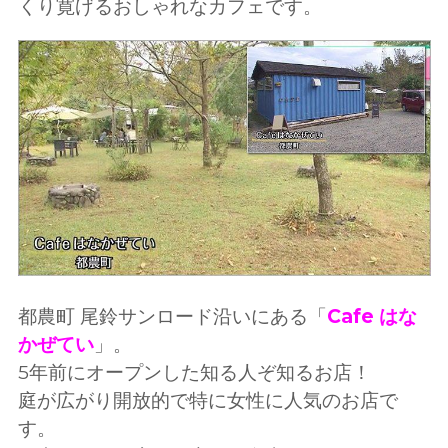
くり寛げるおしゃれなカフェです。
都農町 尾鈴サンロード沿いにある「
Cafe はな
かぜてい
」。
5年前にオープンした知る人ぞ知るお店！
庭が広がり開放的で特に女性に人気のお店で
す。