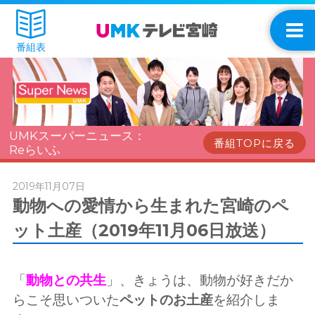
番組表
UMKスーパーニュース：
番組TOPに戻る
Reらいふ
2019年11月07日
動物への愛情から生まれた宮崎のペ
ット土産（2019年11月06日放送）
「
動物との共生
」、きょうは、動物が好きだか
らこそ思いついた
ペットのお土産
を紹介しま