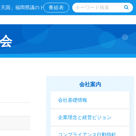
ルは天国」福岡県議のド
番組表
会
会社案内
会社基礎情報
企業理念と経営ビジョン
コンプライアンス行動指針