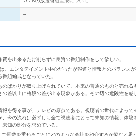
UMKの放送番組全般について
–
作費を出来るだけ削らずに良質の番組制作をして欲しい。
組は、エンタテイメント中心だったが報道と情報とのバランス
る番組編成となっていた。
ものばかりが取り上げられていて、本来の普通のものと売れる
その差以上に格段の差が出る現象がある。その辺の危険性を感
情報を得る事が、テレビの原点である。視聴者の世代によって
が、今の流れは必ずしも全て視聴者にとって未知の情報、体験
、未知の部分を求めている。
ナビ」で回数を重ねるごとにどのような会社を紹介するか悩むと思