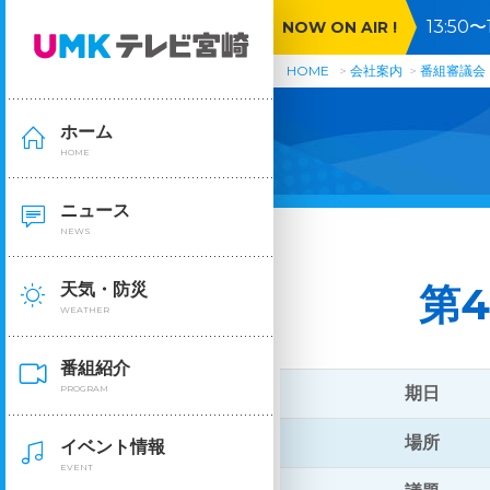
13:5
NOW ON AIR !
ンが発言
HOME
会社案内
番組審議会
ホーム
HOME
ニュース
NEWS
天気・防災
第4
WEATHER
番組紹介
期日
PROGRAM
場所
イベント情報
EVENT