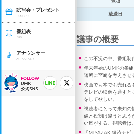
議題
試写会・プレゼント
放送日
PRESENT
番組表
議事の概要
EPG
アナウンサー
この不況の中、番組制
ANNOUNCER
年末年始のUMKの番
随所に宮崎を考えさせ
映画でも本でも売れる
テレビの映像を通すと
をして欲しい。
視聴者にとって未知の
値と役割は違うと思う
い気がする。視聴者は
「MIYAZAKI経済