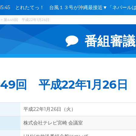
0〜15:45 とれたてっ！ 台風１３号が沖縄最接近▼「ネパー
🈑🈓
第449回 平成22年1月26日
番組審議
49回 平成22年1月26日
平成22年1月26日（火）
株式会社テレビ宮崎 会議室