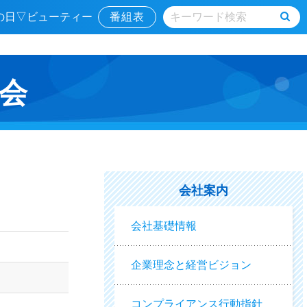
んの日▽ビューティー
番組表
会
会社案内
会社基礎情報
企業理念と経営ビジョン
コンプライアンス行動指針