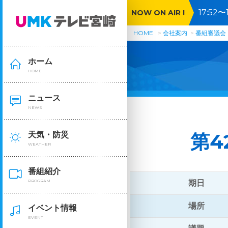
17:5
NOW ON AIR !
ジャパ
HOME
会社案内
番組審議会
ホーム
HOME
ニュース
NEWS
天気・防災
第4
WEATHER
番組紹介
期日
PROGRAM
場所
イベント情報
EVENT