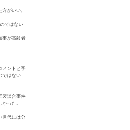
た方がいい。
たのではない
知事が高齢者
コメントと字
のではない
官製談合事件
しかった。
い世代には分