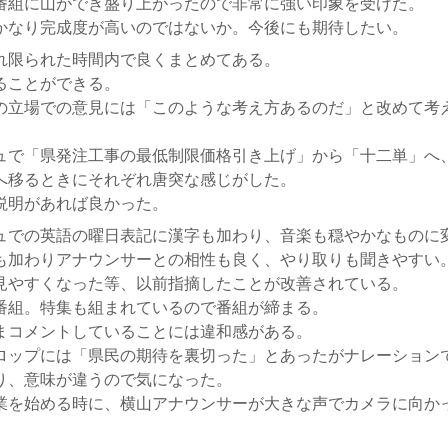
番組に山ができ盛り上がったので非常に強い印象を受けた。
かなり完成度が高いのではないか。今後にも期待したい。
れ限られた時間内で良くまとめてある。
ることができる。
の立場での意見には「このような考え方あるのだ」と改めて考
ュで「県発注工事の最低制限価格引き上げ」から「十二単」へ
へ移るときにそれぞれ唐突な感じがした。
説明があれば良かった。
ュでの英語の曜日表記に漢字も加わり、音楽も穏やかなものに
も加わりアナウンサーとの相性も良く、やり取りも聞きやすい
見やすくなった等、以前指摘したことが改善されている。
番組。特集も組まれているので番組が締まる。
まコメントしていることには違和感がある。
ロップには「県民の期待を裏切った」とあったがナレーション
り、意味が違うので気になった。
業を始める時に、横山アナウンサーが大きな声でカメラに向か
。