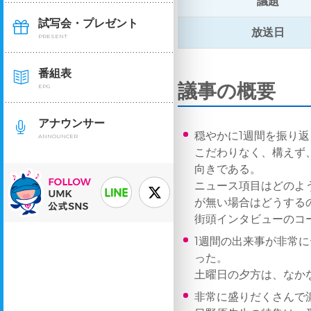
議題
試写会・プレゼント
放送日
PRESENT
番組表
議事の概要
EPG
アナウンサー
穏やかに1週間を振り
ANNOUNCER
こだわりなく、構えず
向きである。
ニュース項目はどのよ
が無い場合はどうする
街頭インタビューのコ
1週間の出来事が非常
った。
土曜日の夕方は、なか
非常に盛りだくさんで