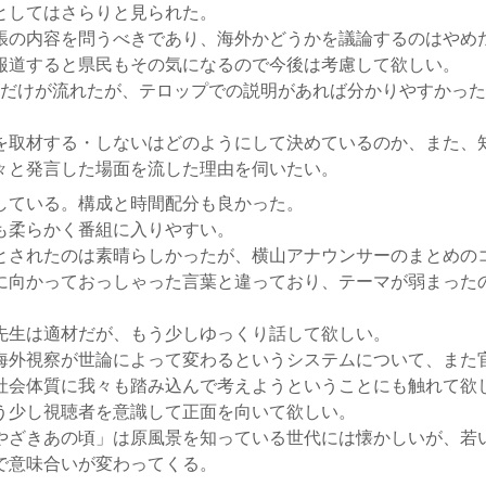
としてはさらりと見られた。
張の内容を問うべきであり、海外かどうかを議論するのはやめ
報道すると県民もその気になるので今後は考慮して欲しい。
Mだけが流れたが、テロップでの説明があれば分かりやすかっ
を取材する・しないはどのようにして決めているのか、また、
々と発言した場面を流した理由を伺いたい。
している。構成と時間配分も良かった。
も柔らかく番組に入りやすい。
とされたのは素晴らしかったが、横山アナウンサーのまとめの
に向かっておっしゃった言葉と違っており、テーマが弱まった
先生は適材だが、もう少しゆっくり話して欲しい。
海外視察が世論によって変わるというシステムについて、また
社会体質に我々も踏み込んで考えようということにも触れて欲
う少し視聴者を意識して正面を向いて欲しい。
やざきあの頃」は原風景を知っている世代には懐かしいが、若
で意味合いが変わってくる。