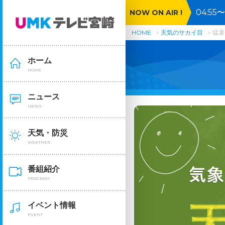
04:5
NOW ON AIR !
HOME
天気のサカイ目
猛暑
ホーム
HOME
ニュース
NEWS
天気・防災
WEATHER
番組紹介
PROGRAM
イベント情報
EVENT