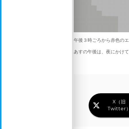
午後３時ごろから赤色の
あすの午後は、夜にかけ
X（旧
Twitter