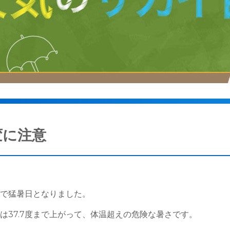
変に注意
地で猛暑日となりました。
は37.7度まで上がって、体温超えの危険な暑さです。