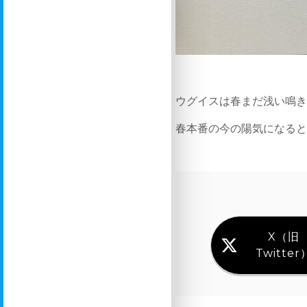
ウグイスは春まだ浅い鳴
春本番の今の陽気になる
X（旧
Twitter