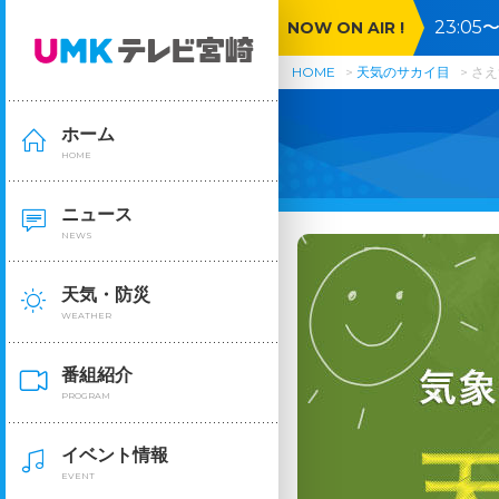
23:0
NOW ON AIR !
🈓
HOME
天気のサカイ目
さえ
ホーム
HOME
ニュース
NEWS
天気・防災
WEATHER
番組紹介
PROGRAM
イベント情報
EVENT