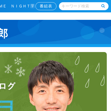
ＭＥ ＮＩＧＨＴ🈑
番組表
郎