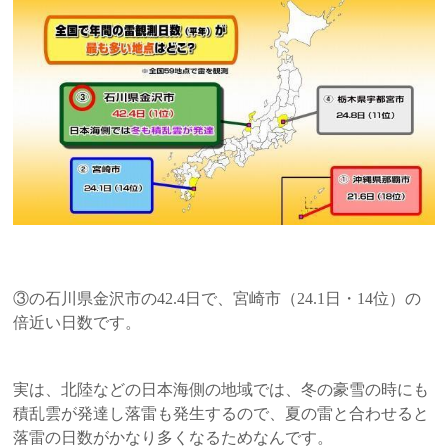
③の石川県金沢市の
42.4
日で、宮崎市（
24.1
日・
14
位）の
倍近い日数です。
実は、北陸などの日本海側の地域では、冬の豪雪の時にも
積乱雲が発達し落雷も発生するので、夏の雷と合わせると
落雷の日数がかなり多くなるためなんです。