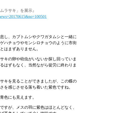
オムラサキ」を展示』
/?news=20170615&no=100501
生息し、カブトムシやクワガタムシと一緒に
アゲハチョウやモンシロチョウのように市街
ことはまずありません。
ラサキの卵や幼虫がいないか探し回っていま
いるはずもなく、当然ながら徒労に終わりま
ラサキを見ることができましたが、この蝶の
貴さを感じさせる落ち着いた紫色ですね。
群青色にも見えます。
スですが、メスの羽に紫色はほとんどなく、