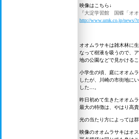
映像はこちら↓
『大淀学習館 国蝶「オ
http://www.umk.co.jp/news
オオムラサキは雑木林に
なって樹液を吸うので、
地の公園などで見かける
小学生の頃、庭にオオム
したが、川崎の市街地に
した…。
昨日初めて生きたオオム
最大の特徴は、やはり高
光の当たり方によっては
映像のオオムラサキはオ