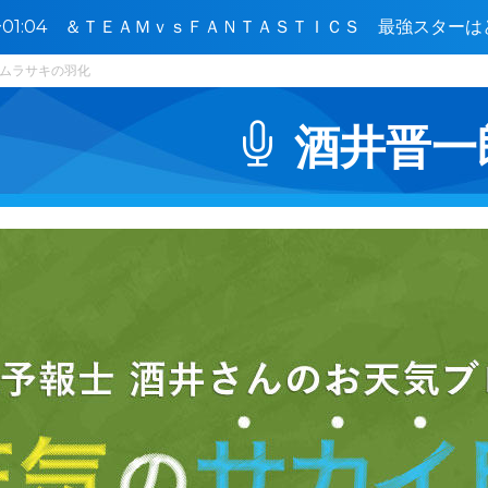
5〜01:04 ＆ＴＥＡＭｖｓＦＡＮＴＡＳＴＩＣＳ 最強スター
ムラサキの羽化
酒井晋一