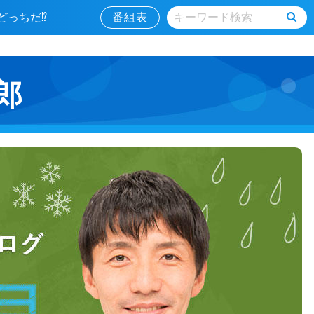
はどっちだ⁉
番組表
郎