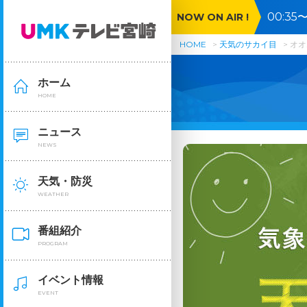
00:3
NOW ON AIR !
HOME
天気のサカイ目
オオ
ホーム
HOME
ニュース
NEWS
天気・防災
WEATHER
番組紹介
PROGRAM
イベント情報
EVENT