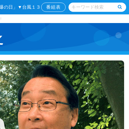
原爆の日」▼台風１３
番組表
！
之