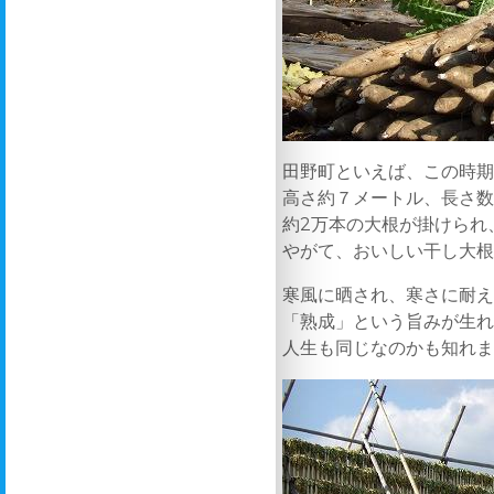
田野町といえば、この時
高さ約７メートル、長さ
約2万本の大根が掛けられ
やがて、おいしい干し大
寒風に晒され、寒さに耐
「熟成」という旨みが生
人生も同じなのかも知れ