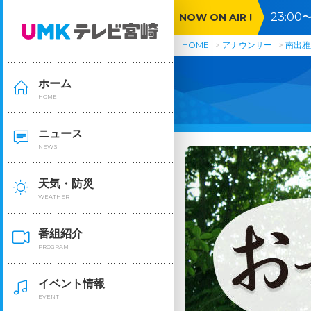
23:0
NOW ON AIR !
号沖縄
HOME
アナウンサー
南出雅
ホーム
HOME
ニュース
NEWS
天気・防災
WEATHER
番組紹介
PROGRAM
イベント情報
EVENT