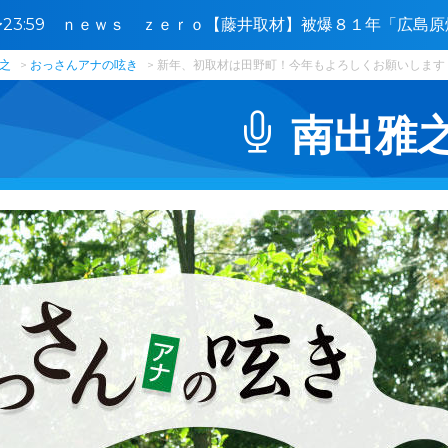
0〜23:59 ｎｅｗｓ ｚｅｒｏ【藤井取材】被爆８１年「広島
に接近🈑
之
おっさんアナの呟き
新年、初取材は田野町！今年もよろしくお願いします
南出雅