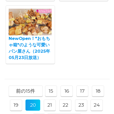
NewOpen！"おもち
ゃ箱"のような可愛い
パン屋さん（2025年
05月23日放送）
前の15件
15
16
17
18
19
20
21
22
23
24