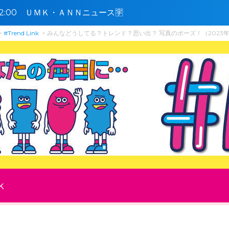
5〜12:00 ＵＭＫ・ＡＮＮニュース🈑
#Trend Link
みんなどうしてる？トレンド？思い出？ 写真のポーズ！（2023年
k