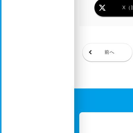
X（旧
前へ