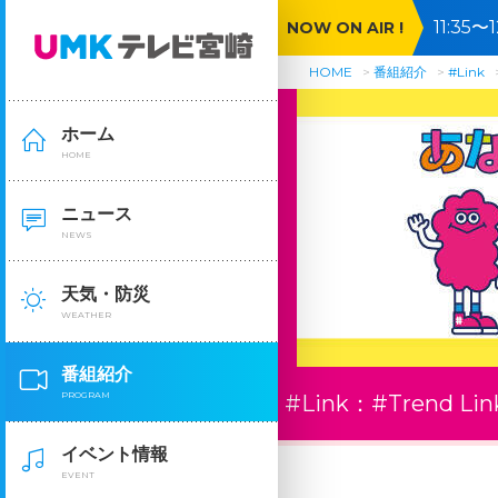
11:3
NOW ON AIR !
HOME
番組紹介
#Link
ホーム
HOME
ニュース
NEWS
天気・防災
WEATHER
番組紹介
PROGRAM
#Link：
#Trend Lin
イベント情報
EVENT