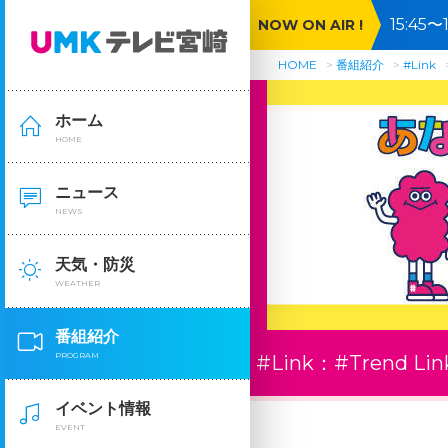
15:4
NOW ON AIR !
HOME
番組紹介
#Link
ホーム
HOME
ニュース
NEWS
天気・防災
WEATHER
番組紹介
PROGRAM
#Link：
#Trend Lin
イベント情報
EVENT