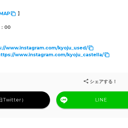
MAP
】
8：00
s://www.instagram.com/kyoju_used/
https://www.instagram.com/kyoju_castella/
シェアする！
Twitter）
LINE