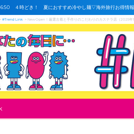
5〜16:50 ４時どき！ 夏におすすめ冷やし麺▽海外旅行お得
#Trend Link
NewOpen！厳選古着と手作りのこだわりのカステラ店（2025年1
k