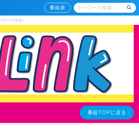
情報
番組表
2月03日放送）
番組TOPに戻る