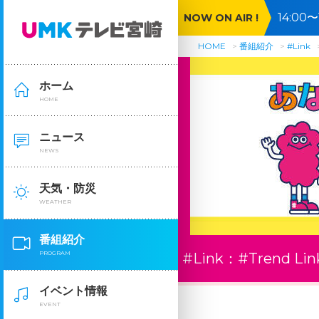
14:0
NOW ON AIR !
HOME
番組紹介
#Link
ホーム
HOME
ニュース
NEWS
天気・防災
WEATHER
番組紹介
PROGRAM
#Link：
#Trend Lin
イベント情報
EVENT