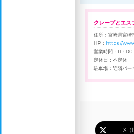
クレープとエスプ
住所：宮崎県宮崎市広
HP：
https://ww
営業時間：11：00 
定休日：不定休
駐車場：近隣パー
X（旧