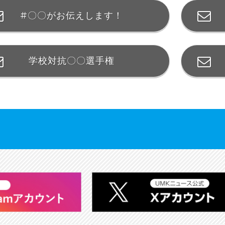
#〇〇がお伝えします！
学校対抗〇〇選手権