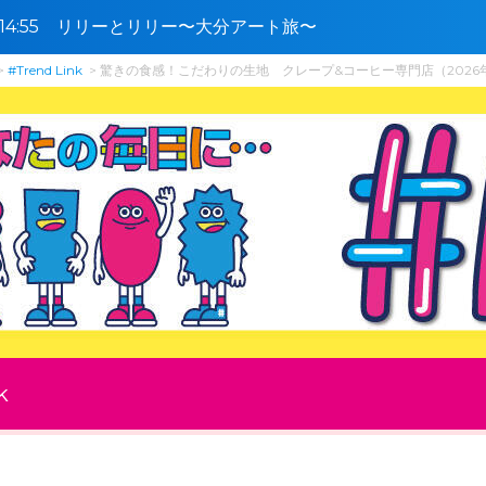
0〜14:55 リリーとリリー〜大分アート旅〜
#Trend Link
驚きの食感！こだわりの生地 クレープ&コーヒー専門店（2026年
k