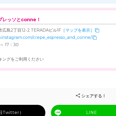
レッソとconne！
島2丁目12-2 TERADAビル1F
［マップを表示］
w.instagram.com/crepe_espresso_and_conne/
～ 17：30
キングをご利用ください
シェアする！
Twitter）
LINE