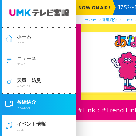
17:5
NOW ON AIR !
ジャパ
HOME
番組紹介
#Link
ホーム
HOME
ニュース
NEWS
天気・防災
WEATHER
番組紹介
PROGRAM
#Link：
#Trend Lin
イベント情報
EVENT