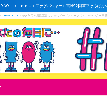
2〜19:00 Ｕ－ｄｏｋｉ▽テゲバジャーロ宮崎J2開幕▽そろば
ン宮崎
#Trend Link
かき氷店＆農園直営カフェのイチゴスイーツ（2026年03月18日
k