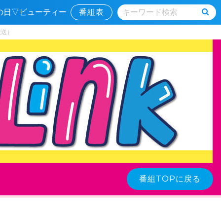
んの日▽ビューティー
番組表
放送）
番組TOPに戻る