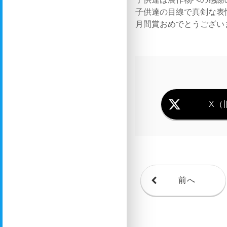
子供達の目線で真剣な表
月間賞おめでとうござい
X（旧
前へ