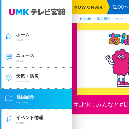
12:0
NOW ON AIR !
公開Ｓ
HOME
番組紹介
#Link
ホーム
HOME
ニュース
NEWS
天気・防災
WEATHER
番組紹介
PROGRAM
#Link：
みんなと#Li
イベント情報
EVENT