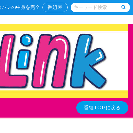
＆カバンの中身を完全
番組表
番組TOPに戻る