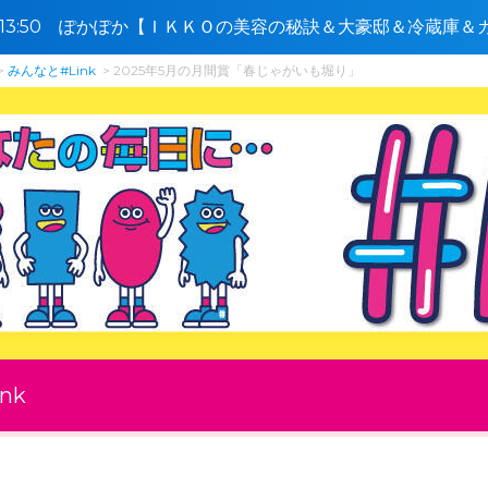
0〜13:50 ぽかぽか【ＩＫＫＯの美容の秘訣＆大豪邸＆冷蔵庫
Ｐ】🈑
みんなと#Link
2025年5月の月間賞「春じゃがいも堀り」
nk