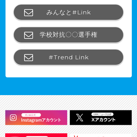
みんなと#Link
学校対抗〇〇選手権
#Trend Link