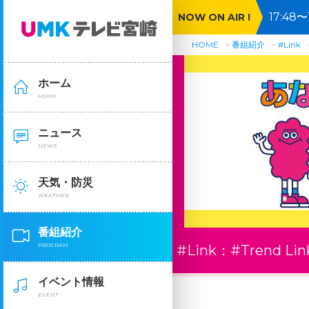
17:4
NOW ON AIR !
語る▼
HOME
番組紹介
#Link
ホーム
HOME
ニュース
NEWS
天気・防災
WEATHER
番組紹介
PROGRAM
#Link：
#Trend Lin
イベント情報
EVENT