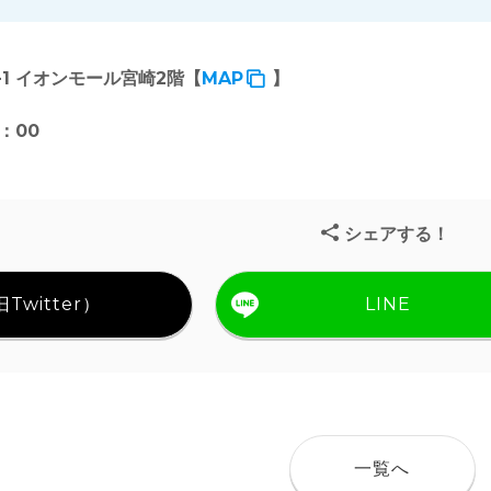
-1 イオンモール宮崎2階【
MAP
】
：00
シェアする！
Twitter）
LINE
一覧へ