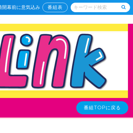
宮崎開幕前に意気込み
番組表
）
番組TOPに戻る