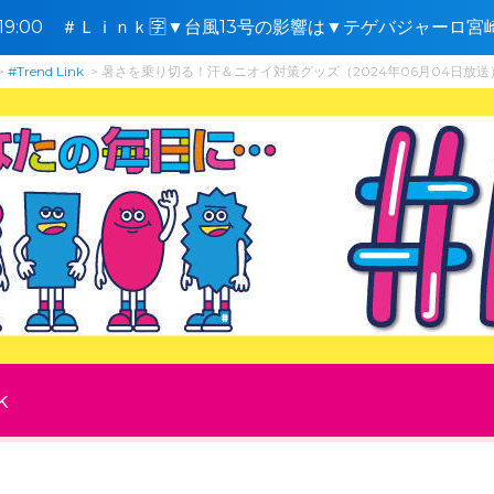
8〜19:00 ＃Ｌｉｎｋ🈑▼台風13号の影響は▼テゲバジャーロ
花の日
#Trend Link
暑さを乗り切る！汗＆ニオイ対策グッズ（2024年06月04日放送
k