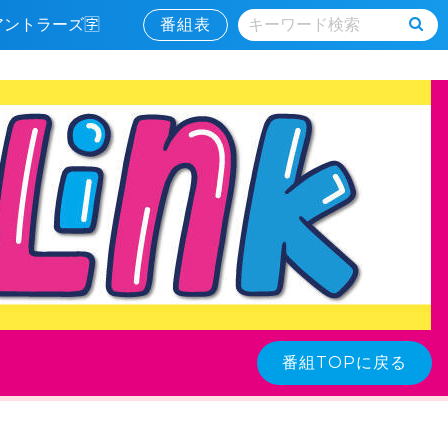
島アントラーズ🈑
番組表
番組TOPに戻る