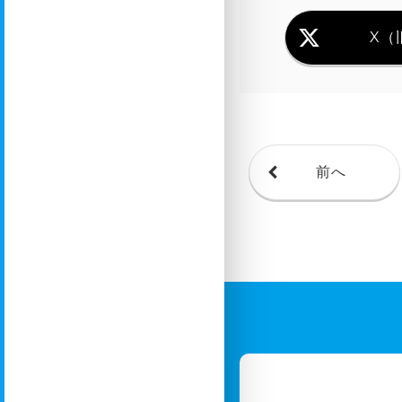
X（旧
前へ