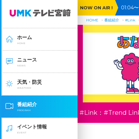
01:0
NOW ON AIR !
HOME
番組紹介
#Link
ホーム
HOME
ニュース
NEWS
天気・防災
WEATHER
番組紹介
PROGRAM
#Link：
#Trend Lin
イベント情報
EVENT