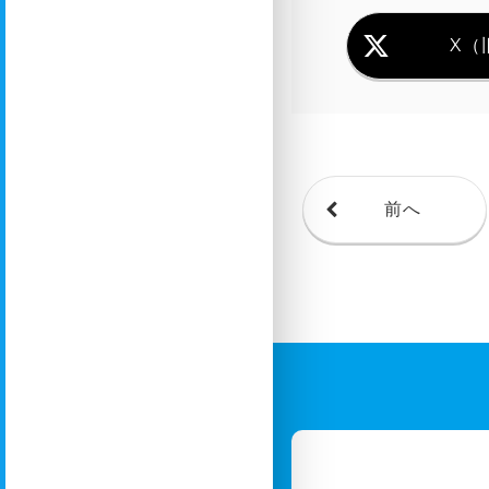
X（旧
前へ