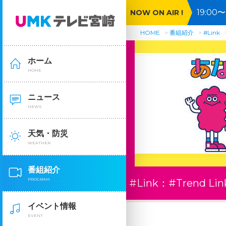
19:0
NOW ON AIR !
間ＳＰ
HOME
番組紹介
#Link
ホーム
HOME
ニュース
NEWS
天気・防災
WEATHER
番組紹介
PROGRAM
#Link：
#Trend Lin
イベント情報
EVENT