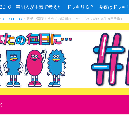
0〜23:10 芸能人が本気で考えた！ドッキリＧＰ 今夜はドッ
🈓
#Trend Link
親子で満喫！初めての韓国旅-DAY1-（2026年06月01日放送）
k