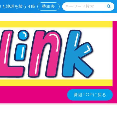
キリも地球を救う４時
番組表
番組TOPに戻る