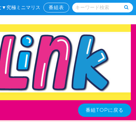
す女▼究極ミニマリス
番組表
番組TOPに戻る