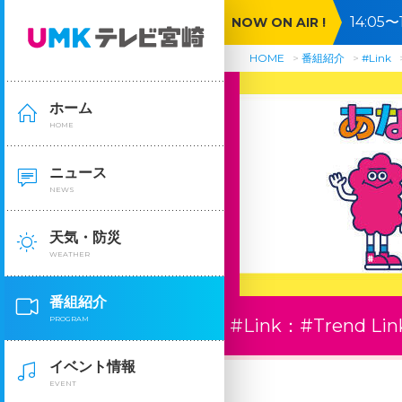
14:0
NOW ON AIR !
ト生活
HOME
番組紹介
#Link
ホーム
HOME
ニュース
NEWS
天気・防災
WEATHER
番組紹介
PROGRAM
#Link：
#Trend Lin
イベント情報
EVENT