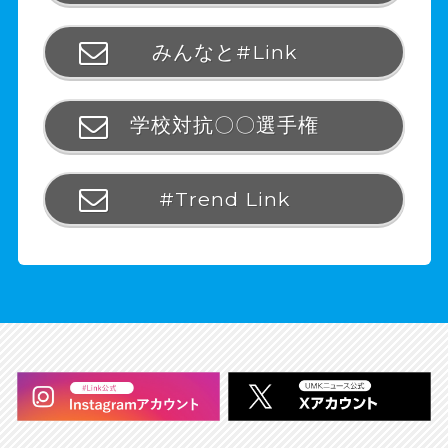
みんなと#Link
学校対抗〇〇選手権
#Trend Link