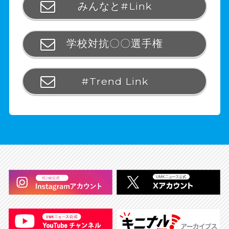
みんなと#Link
学校対抗〇〇選手権
#Trend Link