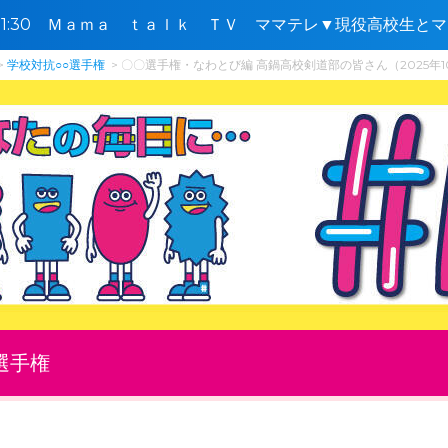
0〜11:30 Ｍａｍａ ｔａｌｋ ＴＶ ママテレ▼現役高校生
学校対抗○○選手権
〇〇選手権・なわとび編 高鍋高校剣道部の皆さん（2025年1
選手権