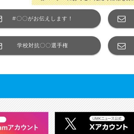
#〇〇がお伝えします！
学校対抗〇〇選手権