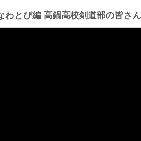
わとび編 高鍋高校剣道部の皆さん（2