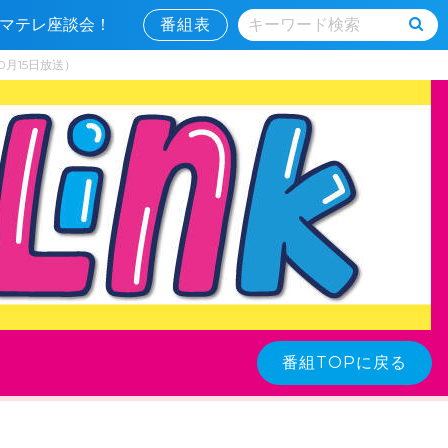
とママテレ座談会！
番組表
0月15日放送）
番組TOPに戻る