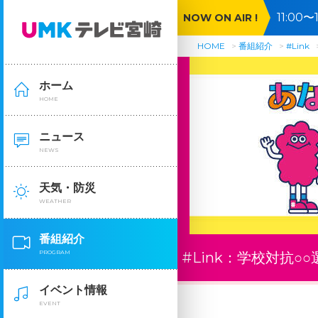
11:0
NOW ON AIR !
HOME
番組紹介
#Link
ホーム
HOME
ニュース
NEWS
天気・防災
WEATHER
番組紹介
PROGRAM
#Link：
学校対抗○○
イベント情報
EVENT