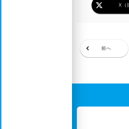
X（旧
前へ