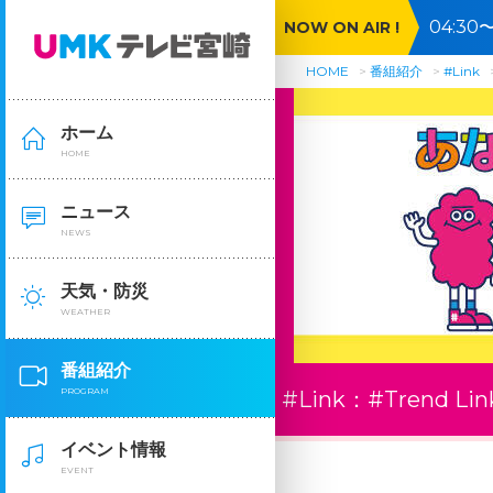
04:3
NOW ON AIR !
HOME
番組紹介
#Link
ホーム
HOME
ニュース
NEWS
天気・防災
WEATHER
番組紹介
PROGRAM
#Link：
#Trend Lin
イベント情報
EVENT