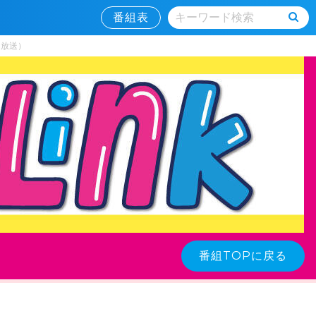
番組表
日放送）
番組TOPに戻る