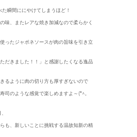
食べた瞬間ににやけてしまうほど！
肉の味、またレアな焼き加減なので柔らかく
に使ったジャポネソースが肉の旨味を引き立
いただきました！！」と感謝したくなる逸品
できるように肉の切り方も厚すぎないので
寿司のような感覚で楽しめますよ～(*^。
目、
がらも、新しいことに挑戦する温故知新の精