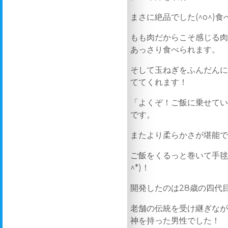
まさに絶品でした(^o^)
もも肉だからこそ感じる
あっさり食べられます。
そして玉ねぎをふんだん
ててくれます！
「よくぞ！ご飯に乗せて
です。
またより柔らかさが堪能
ご飯をくるっと巻いて手毬
^*)！
開発したのは28歳の四代
老舗の伝統を受け継ぎな
神を持った男性でした！