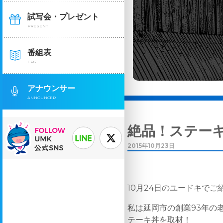
試写会・プレゼント
PRESENT
番組表
EPG
アナウンサー
ANNOUNCER
絶品！ステー
2015年10月23日
10月24日のユードキで
私は延岡市の創業93年の
テーキ丼を取材！