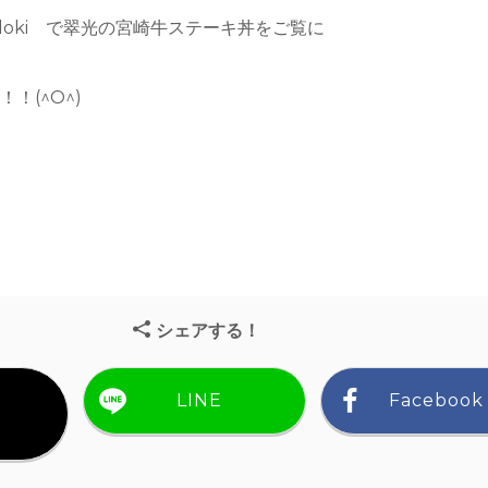
-doki で翠光の宮崎牛ステーキ丼をご覧に
！(^O^)
シェアする！
LINE
Facebook
）