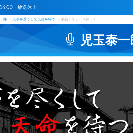
9〜04:00 放送休止
一郎
人事を尽くして天命を待つ
絶品！ステーキ丼！！
児玉泰一