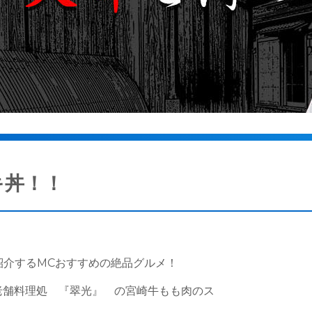
キ丼！！
ご紹介するMCおすすめの絶品グルメ！
老舗料理処 『翠光』 の宮崎牛もも肉のス